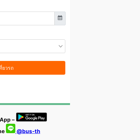
 App –
ine
@bus-th