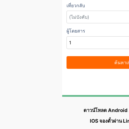
ดาวน์โหลด Android
IOS จองตั๋วผ่าน L