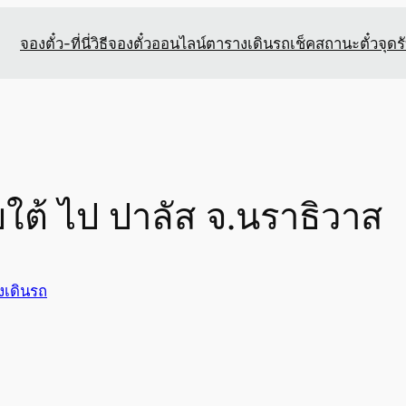
จองตั๋ว-ที่นี่
วิธีจองตั๋วออนไลน์
ตารางเดินรถ
เช็คสถานะตั๋ว
จุดร
ยใต้ ไป ปาลัส จ.นราธิวาส
งเดินรถ