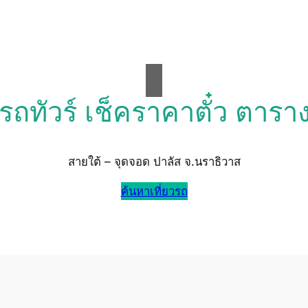
วรถทัวร์ เช็คราคาตั๋ว ตารา
สายใต้ – จุดจอด ปาลัส จ.นราธิวาส
ค้นหาเที่ยวรถ