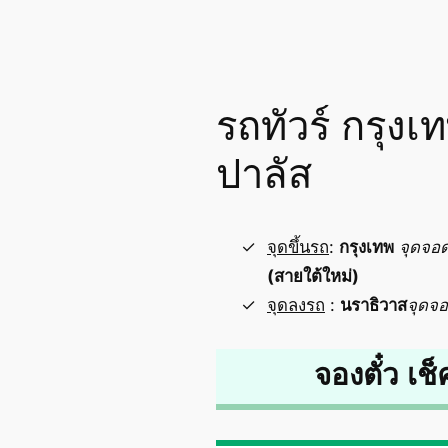
รถทัวร์ กรุงเ
ปาลัส
จุดขึ้นรถ
:
กรุงเทพ
จุดจอ
(สายใต้ใหม่)
จุดลงรถ
:
นราธิวาส
จุดจ
จองตั๋ว เช็