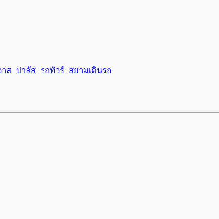
วาส
ปาลัส
รถทัวร์
สยามเดินรถ