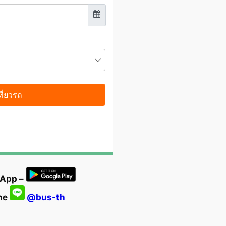
 App –
ine
@bus-th