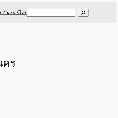
Search
ับตั๋ว/เบอร์โทร
ลนคร