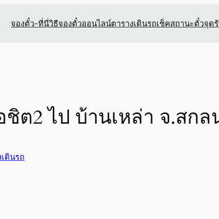
จองตั๋ว-ที่นี่
วิธีจองตั๋วออนไลน์
ตารางเดินรถ
เช็คสถานะตั๋ว
จุดร
มอชิต2 ไป บ้านเหล่า จ.สก
เดินรถ