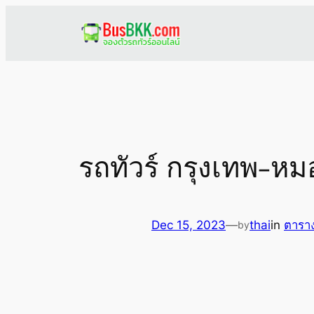
Skip
to
content
รถทัวร์ กรุงเทพ-ห
Dec 15, 2023
—
thai
in
ตาราง
by