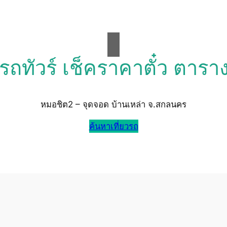
วรถทัวร์ เช็คราคาตั๋ว ตารา
หมอชิต2 – จุดจอด บ้านเหล่า จ.สกลนคร
ค้นหาเที่ยวรถ