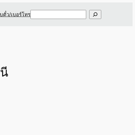
Search
ับตั๋ว/เบอร์โทร
นี