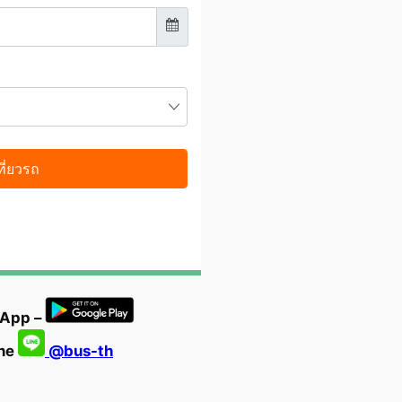
 App –
ine
@bus-th