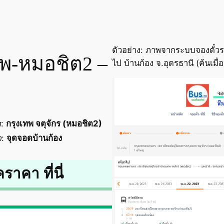
ตัวอย่าง: ภาพจากระบบจองตั๋วร
เทพ-หมอชิต2 –
ไป บ้านก้อง จ.อุดรธานี (ค้นเม
ด
:
กรุงเทพ จตุจักร (หมอชิต2)
ด
:
จุดจอดบ้านก้อง
คราคา ที่นี่