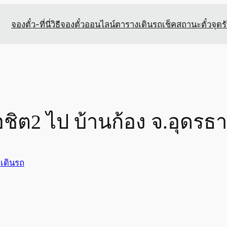
จองตั๋ว-ที่นี่
วิธีจองตั๋วออนไลน์
ตารางเดินรถ
เช็คสถานะตั๋ว
จุดร
ชิต2 ไป บ้านก้อง จ.อุดรธา
เดินรถ