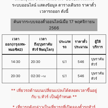
ระบบออนไลน์ แสดงข้อมูล ตารางเดินรถ ราคาตั๋ว
เวลารถออก ดังนี้
ค้นจากระบบจองตั๋วออนไลน์เมื่อ 17 พฤศจิกายน
2566
เวลา
เวลา
ประเภท
ราคาตั๋ว
ผู้ให้
ออก(กรุงเทพ-
ถึง(บุษราคัม
รถ
ประมาณ
บริการ
หมอชิต2)
ทัวร์ พิษณุโลก)
บุษราคัม
14:30
20:30
ป.1
546
ทัวร์
บุษราคัม
20:30
02:30
ป.1
546
+1d
ทัวร์
** เที่ยวรถด้านบนเปลี่ยนแปลงได้ตลอดเวลาขึ้นอยู่
กับ บ.ทัวร์ เป็นผู้กำหนด **
* เที่ยวรถดังกล่าวเป็นเที่ยวรถที่เปิดจองตั๋วรถทัวร์