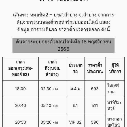
เส้นทาง หมอชิต2 – บขส.ลำปาง จ.ลำปาง จากการ
ค้นจากระบบจองตั๋วรถทัวร์ระบบออนไลน์ แสดง
ข้อมูล ตารางเดินรถ ราคาตั๋ว เวลารถออก ดังนี้
ค้นจากระบบจองตั๋วออนไลน์เมื่อ 18 พฤศจิกายน
2566
เวลา
เวลา
ประเภท
ราคาตั๋ว
ผู้ให้
ออก(กรุงเทพ-
ถึง(บขส.
รถ
ประมาณ
บริการ
หมอชิต2)
ลำปาง)
ไทยศรี
18:00
02:30
ม.4 พ
693
+1d
ราม
พรพิริยะ
20:40
05:10
ป.1
511
+1d
ทัวร์
บางกอก
20:50
05:20
VIP 32
596
+1d
บัสไลน์