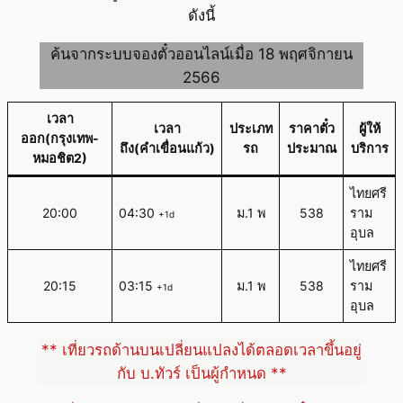
ดังนี้
ค้นจากระบบจองตั๋วออนไลน์เมื่อ 18 พฤศจิกายน
2566
เวลา
เวลา
ประเภท
ราคาตั๋ว
ผู้ให้
ออก(กรุงเทพ-
ถึง(คำเขื่อนแก้ว)
รถ
ประมาณ
บริการ
หมอชิต2)
ไทยศรี
20:00
04:30
ม.1 พ
538
ราม
+1d
อุบล
ไทยศรี
20:15
03:15
ม.1 พ
538
ราม
+1d
อุบล
** เที่ยวรถด้านบนเปลี่ยนแปลงได้ตลอดเวลาขึ้นอยู่
กับ บ.ทัวร์ เป็นผู้กำหนด **