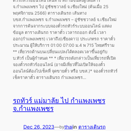
ตั๋วรถทัวร์ออนไลน์ เส้นทาง สถานีขนส่งผู้โดยสาร
จ.กำแพงเพชร ไป อู่ชัชชวาลย์ จ.เชียงใหม่ (ค้นเมื่อ 25
พฤศจิกายน 2566) ตารางเดินรถ เส้นทาง
บขส.กำแพงเพชร จ.กำแพงเพชร – อู่ชัชชวาลย์ จ.เชียงใหม่
จากการค้นจากระบบจองตั๋วรถทัวร์ระบบออนไลน์ แสดง
ข้อมูล ตารางเดินรถ ราคาตั๋ว เวลารถออก ดังนี้ เวลา
ออก(กำแพงเพชร) เวลาถึง(เชียงดาว) ประเภทรถ ราคาตั๋ว
ประมาณ ผู้ให้บริการ 01:00 07:00 ม.4 พ 715 ไทยศรีราม
** เที่ยวรถด้านบนเปลี่ยนแปลงได้ตลอดเวลาขึ้นอยู่กับ
บ.ทัวร์ เป็นผู้กำหนด ** * เที่ยวรถดังกล่าวเป็นเที่ยวรถที่เปิด
จองตั๋วรถทัวร์ออนไลน์ (อาจมีเที่ยวที่ไม่เปิดให้จองตั๋ว
ออนไลน์ต้องไปเช็คที่ จุดขายตั๋ว หรือ บขส.)* จองตั๋วรถทัวร์
เช็คราคาตั๋ว ตารางเดินรถ กำแพงเพชร…
รถทัวร์ แม่มาลัย ไป กำแพงเพชร
จ.กำแพงเพชร
Dec 26, 2023
—
thai
in
ตารางเดินรถ
by