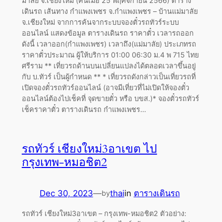
มาลัย จ.เชียงใหม่ (ค้นเมื่อ 25 พฤศจิกายน 2566) ตาราง
เดินรถ เส้นทาง กำแพงเพชร จ.กำแพงเพชร – บ้านแม่มาลัย
จ.เชียงใหม่ จากการค้นจากระบบจองตั๋วรถทัวร์ระบบ
ออนไลน์ แสดงข้อมูล ตารางเดินรถ ราคาตั๋ว เวลารถออก
ดังนี้ เวลาออก(กำแพงเพชร) เวลาถึง(แม่มาลัย) ประเภทรถ
ราคาตั๋วประมาณ ผู้ให้บริการ 01:00 06:30 ม.4 พ 715 ไทย
ศรีราม ** เที่ยวรถด้านบนเปลี่ยนแปลงได้ตลอดเวลาขึ้นอยู่
กับ บ.ทัวร์ เป็นผู้กำหนด ** * เที่ยวรถดังกล่าวเป็นเที่ยวรถที่
เปิดจองตั๋วรถทัวร์ออนไลน์ (อาจมีเที่ยวที่ไม่เปิดให้จองตั๋ว
ออนไลน์ต้องไปเช็คที่ จุดขายตั๋ว หรือ บขส.)* จองตั๋วรถทัวร์
เช็คราคาตั๋ว ตารางเดินรถ กำแพงเพชร…
รถทัวร์ เชียงใหม่3อาเขต ไป
กรุงเทพ-หมอชิต2
Dec 30, 2023
—
thai
in
ตารางเดินรถ
by
รถทัวร์ เชียงใหม่3อาเขต – กรุงเทพ-หมอชิต2 ตัวอย่าง: