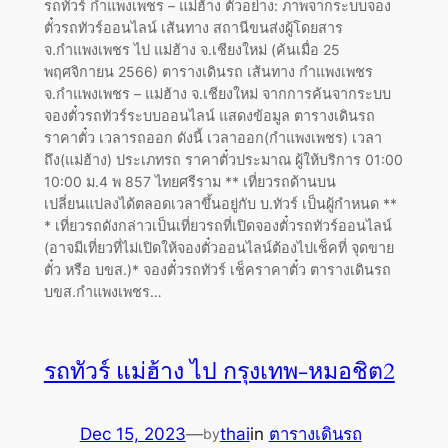
รถทัวร์ กำแพงเพชร – แม่ฮ้าง ตัวอย่าง: ภาพจากระบบจอง
ตั๋วรถทัวร์ออนไลน์ เส้นทาง สถานีขนส่งผู้โดยสาร
จ.กำแพงเพชร ไป แม่ฮ้าง จ.เชียงใหม่ (ค้นเมื่อ 25
พฤศจิกายน 2566) ตารางเดินรถ เส้นทาง กำแพงเพชร
จ.กำแพงเพชร – แม่ฮ้าง จ.เชียงใหม่ จากการค้นจากระบบ
จองตั๋วรถทัวร์ระบบออนไลน์ แสดงข้อมูล ตารางเดินรถ
ราคาตั๋ว เวลารถออก ดังนี้ เวลาออก(กำแพงเพชร) เวลา
ถึง(แม่ฮ้าง) ประเภทรถ ราคาตั๋วประมาณ ผู้ให้บริการ 01:00
10:00 ม.4 พ 857 ไทยศรีราม ** เที่ยวรถด้านบน
เปลี่ยนแปลงได้ตลอดเวลาขึ้นอยู่กับ บ.ทัวร์ เป็นผู้กำหนด **
* เที่ยวรถดังกล่าวเป็นเที่ยวรถที่เปิดจองตั๋วรถทัวร์ออนไลน์
(อาจมีเที่ยวที่ไม่เปิดให้จองตั๋วออนไลน์ต้องไปเช็คที่ จุดขาย
ตั๋ว หรือ บขส.)* จองตั๋วรถทัวร์ เช็คราคาตั๋ว ตารางเดินรถ
บขส.กำแพงเพชร…
รถทัวร์ แม่ฮ้าง ไป กรุงเทพ-หมอชิต2
Dec 15, 2023
—
thai
in
ตารางเดินรถ
by