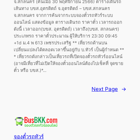
จ.สกลนคร (ค้นเมื่อ 30 พฤศจิกายน 2566) ตารางเดินรถ
เส้นทาง บขส.อุตรดิตถ์ จ.อุตรดิตถ์ – บขส.สกลนคร
จ.สกลนคร จากการค้นจากระบบจองตั๋วรถทัวร์ระบบ
ออนไลน์ แสดงข้อมูล ตารางเดินรถ ราคาตั๋ว เวลารถออก
ดังนี้ เวลาออก(บขส. อุตรดิตถ์) เวลาถึง(บขส. สกลนคร)
ประเภทรถ ราคาตั๋วประมาณ ผู้ให้บริการ 23:30 09:45
+1d ม.4 พ 613 เพชรประเสริฐ ** เที่ยวรถด้านบน
เปลี่ยนแปลงได้ตลอดเวลาขึ้นอยู่กับ บ.ทัวร์ เป็นผู้กำหนด **
* เที่ยวรถดังกล่าวเป็นเที่ยวรถที่เปิดจองตั๋วรถทัวร์ออนไลน์
(อาจมีเที่ยวที่ไม่เปิดให้จองตั๋วออนไลน์ต้องไปเช็คที่ จุดขาย
ตั๋ว หรือ บขส.)*…
Next Page
→
จองตั๋วรถทัวร์