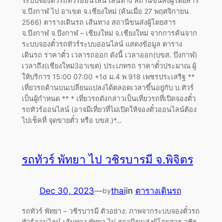
ระบบจองตั๋วรถทัวร์ออนไลน์ เส้นทาง สถานีขนส่งผู้โดยสาร
จ.บึงกาฬ ไป อาเขต จ.เชียงใหม่ (ค้นเมื่อ 27 พฤศจิกายน
2566) ตารางเดินรถ เส้นทาง สถานีขนส่งผู้โดยสาร
จ.บึงกาฬ จ.บึงกาฬ – เชียงใหม่ จ.เชียงใหม่ จากการค้นจาก
ระบบจองตั๋วรถทัวร์ระบบออนไลน์ แสดงข้อมูล ตาราง
เดินรถ ราคาตั๋ว เวลารถออก ดังนี้ เวลาออก(บขส. บึงกาฬ)
เวลาถึง(เชียงใหม่3อาเขต) ประเภทรถ ราคาตั๋วประมาณ ผู้
ให้บริการ 15:00 07:00 +1d ม.4 พ 918 เพชรประเสริฐ **
เที่ยวรถด้านบนเปลี่ยนแปลงได้ตลอดเวลาขึ้นอยู่กับ บ.ทัวร์
เป็นผู้กำหนด ** * เที่ยวรถดังกล่าวเป็นเที่ยวรถที่เปิดจองตั๋ว
รถทัวร์ออนไลน์ (อาจมีเที่ยวที่ไม่เปิดให้จองตั๋วออนไลน์ต้อง
ไปเช็คที่ จุดขายตั๋ว หรือ บขส.)*…
รถทัวร์ พัทยา ไป วชิรบารมี จ.พิจิตร
Dec 30, 2023
—
thai
in
ตารางเดินรถ
by
รถทัวร์ พัทยา – วชิรบารมี ตัวอย่าง: ภาพจากระบบจองตั๋วรถ
ทัวร์ออนไลน์ เส้นทาง พัทยา ไป สถานีขนส่งผู้โดยสาร วชิร