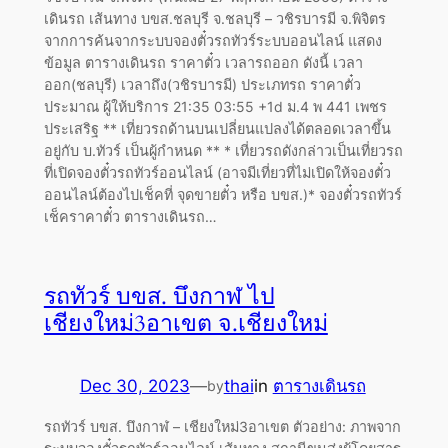
เดินรถ เส้นทาง บขส.ชลบุรี จ.ชลบุรี – วชิรบารมี จ.พิจิตร
จากการค้นจากระบบจองตั๋วรถทัวร์ระบบออนไลน์ แสดง
ข้อมูล ตารางเดินรถ ราคาตั๋ว เวลารถออก ดังนี้ เวลา
ออก(ชลบุรี) เวลาถึง(วชิรบารมี) ประเภทรถ ราคาตั๋ว
ประมาณ ผู้ให้บริการ 21:35 03:55 +1d ม.4 พ 441 เพชร
ประเสริฐ ** เที่ยวรถด้านบนเปลี่ยนแปลงได้ตลอดเวลาขึ้น
อยู่กับ บ.ทัวร์ เป็นผู้กำหนด ** * เที่ยวรถดังกล่าวเป็นเที่ยวรถ
ที่เปิดจองตั๋วรถทัวร์ออนไลน์ (อาจมีเที่ยวที่ไม่เปิดให้จองตั๋ว
ออนไลน์ต้องไปเช็คที่ จุดขายตั๋ว หรือ บขส.)* จองตั๋วรถทัวร์
เช็คราคาตั๋ว ตารางเดินรถ…
รถทัวร์ บขส. บึงกาฬ ไป
เชียงใหม่3อาเขต จ.เชียงใหม่
Dec 30, 2023
—
thai
in
ตารางเดินรถ
by
รถทัวร์ บขส. บึงกาฬ – เชียงใหม่3อาเขต ตัวอย่าง: ภาพจาก