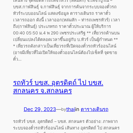
เส้นทาง จุดจอดท่ารถเพชรทัวร์ (หล่มสัก) จ.เพชรบูรณ์ –
บขส.กาฬสินธุ์ จ.กาฬสินธุ์ จากการค้นจากระบบจองตั๋วรถ
ทัวร์ระบบออนไลน์ แสดงข้อมูล ตารางเดินรถ ราคาตั๋ว
เวลารถออก ดังนี้ เวลาออก(หล่มสัก – ท่ารถเพชรทัวร์) เวลา
ถึง(กาฬสินธุ์) ประเภทรถ ราคาตั๋วประมาณ ผู้ให้บริการ
00:40 05:50 ม.4 พ 290 เพชรประเสริฐ ** เที่ยวรถด้านบน
เปลี่ยนแปลงได้ตลอดเวลาขึ้นอยู่กับ บ.ทัวร์ เป็นผู้กำหนด **
* เที่ยวรถดังกล่าวเป็นเที่ยวรถที่เปิดจองตั๋วรถทัวร์ออนไลน์
(อาจมีเที่ยวที่ไม่เปิดให้จองตั๋วออนไลน์ต้องไปเช็คที่ จุดขาย
ตั๋ว…
รถทัวร์ บขส. อุตรดิตถ์ ไป บขส.
สกลนคร จ.สกลนคร
Dec 29, 2023
—
thai
in
ตารางเดินรถ
by
รถทัวร์ บขส. อุตรดิตถ์ – บขส. สกลนคร ตัวอย่าง: ภาพจาก
ระบบจองตั๋วรถทัวร์ออนไลน์ เส้นทาง อุตรดิตถ์ ไป สกลนคร