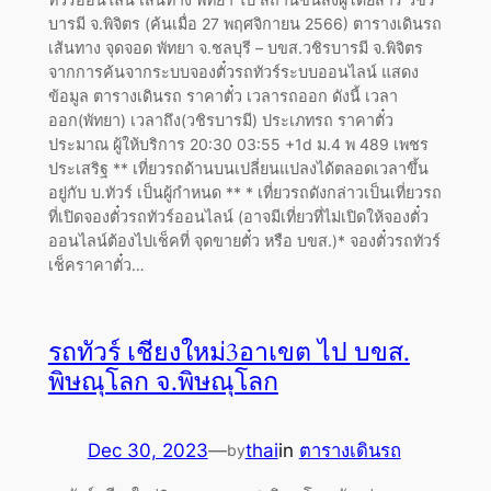
บารมี จ.พิจิตร (ค้นเมื่อ 27 พฤศจิกายน 2566) ตารางเดินรถ
เส้นทาง จุดจอด พัทยา จ.ชลบุรี – บขส.วชิรบารมี จ.พิจิตร
จากการค้นจากระบบจองตั๋วรถทัวร์ระบบออนไลน์ แสดง
ข้อมูล ตารางเดินรถ ราคาตั๋ว เวลารถออก ดังนี้ เวลา
ออก(พัทยา) เวลาถึง(วชิรบารมี) ประเภทรถ ราคาตั๋ว
ประมาณ ผู้ให้บริการ 20:30 03:55 +1d ม.4 พ 489 เพชร
ประเสริฐ ** เที่ยวรถด้านบนเปลี่ยนแปลงได้ตลอดเวลาขึ้น
อยู่กับ บ.ทัวร์ เป็นผู้กำหนด ** * เที่ยวรถดังกล่าวเป็นเที่ยวรถ
ที่เปิดจองตั๋วรถทัวร์ออนไลน์ (อาจมีเที่ยวที่ไม่เปิดให้จองตั๋ว
ออนไลน์ต้องไปเช็คที่ จุดขายตั๋ว หรือ บขส.)* จองตั๋วรถทัวร์
เช็คราคาตั๋ว…
รถทัวร์ เชียงใหม่3อาเขต ไป บขส.
พิษณุโลก จ.พิษณุโลก
Dec 30, 2023
—
thai
in
ตารางเดินรถ
by