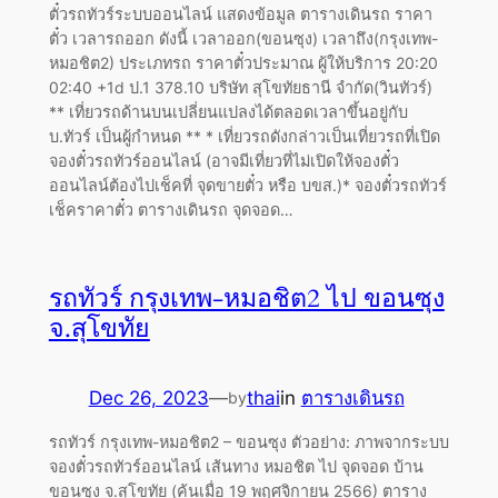
ตั๋วรถทัวร์ระบบออนไลน์ แสดงข้อมูล ตารางเดินรถ ราคา
ตั๋ว เวลารถออก ดังนี้ เวลาออก(ขอนซุง) เวลาถึง(กรุงเทพ-
หมอชิต2) ประเภทรถ ราคาตั๋วประมาณ ผู้ให้บริการ 20:20
02:40 +1d ป.1 378.10 บริษัท สุโขทัยธานี จำกัด(วินทัวร์)
** เที่ยวรถด้านบนเปลี่ยนแปลงได้ตลอดเวลาขึ้นอยู่กับ
บ.ทัวร์ เป็นผู้กำหนด ** * เที่ยวรถดังกล่าวเป็นเที่ยวรถที่เปิด
จองตั๋วรถทัวร์ออนไลน์ (อาจมีเที่ยวที่ไม่เปิดให้จองตั๋ว
ออนไลน์ต้องไปเช็คที่ จุดขายตั๋ว หรือ บขส.)* จองตั๋วรถทัวร์
เช็คราคาตั๋ว ตารางเดินรถ จุดจอด…
รถทัวร์ กรุงเทพ-หมอชิต2 ไป ขอนซุง
จ.สุโขทัย
Dec 26, 2023
—
thai
in
ตารางเดินรถ
by
รถทัวร์ กรุงเทพ-หมอชิต2 – ขอนซุง ตัวอย่าง: ภาพจากระบบ
จองตั๋วรถทัวร์ออนไลน์ เส้นทาง หมอชิต ไป จุดจอด บ้าน
ขอนซุง จ.สุโขทัย (ค้นเมื่อ 19 พฤศจิกายน 2566) ตาราง