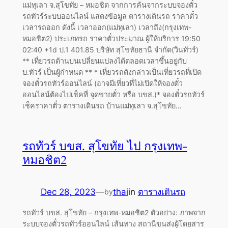
แม่ทุเลา จ.สุโขทัย – หมอชิต จากการค้นจากระบบจองตั๋ว
รถทัวร์ระบบออนไลน์ แสดงข้อมูล ตารางเดินรถ ราคาตั๋ว
เวลารถออก ดังนี้ เวลาออก(แม่ทุเลา) เวลาถึง(กรุงเทพ-
หมอชิต2) ประเภทรถ ราคาตั๋วประมาณ ผู้ให้บริการ 19:50
02:40 +1d ป.1 401.85 บริษัท สุโขทัยธานี จำกัด(วินทัวร์)
** เที่ยวรถด้านบนเปลี่ยนแปลงได้ตลอดเวลาขึ้นอยู่กับ
บ.ทัวร์ เป็นผู้กำหนด ** * เที่ยวรถดังกล่าวเป็นเที่ยวรถที่เปิด
จองตั๋วรถทัวร์ออนไลน์ (อาจมีเที่ยวที่ไม่เปิดให้จองตั๋ว
ออนไลน์ต้องไปเช็คที่ จุดขายตั๋ว หรือ บขส.)* จองตั๋วรถทัวร์
เช็คราคาตั๋ว ตารางเดินรถ บ้านแม่ทุเลา จ.สุโขทัย…
รถทัวร์ บขส. สุโขทัย ไป กรุงเทพ-
หมอชิต2
Dec 28, 2023
—
thai
in
ตารางเดินรถ
by
รถทัวร์ บขส. สุโขทัย – กรุงเทพ-หมอชิต2 ตัวอย่าง: ภาพจาก
ระบบจองตั๋วรถทัวร์ออนไลน์ เส้นทาง สถานีขนส่งผู้โดยสาร