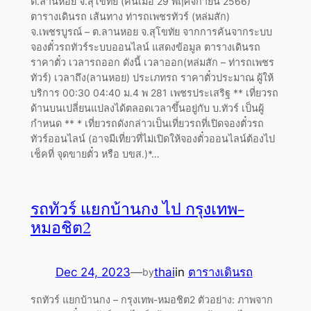
ต.ลานหอย จ.สุโขทัย (ค้นเมื่อ 29 พฤศจิกายน 2566)
ตารางเดินรถ เส้นทาง ท่ารถเพชรทัวร์ (หล่มสัก)
จ.เพชรบูรณ์ – ต.ลานหอย จ.สุโขทัย จากการค้นจากระบบ
จองตั๋วรถทัวร์ระบบออนไลน์ แสดงข้อมูล ตารางเดินรถ
ราคาตั๋ว เวลารถออก ดังนี้ เวลาออก(หล่มสัก – ท่ารถเพชร
ทัวร์) เวลาถึง(ลานหอย) ประเภทรถ ราคาตั๋วประมาณ ผู้ให้
บริการ 00:30 04:40 ม.4 พ 281 เพชรประเสริฐ ** เที่ยวรถ
ด้านบนเปลี่ยนแปลงได้ตลอดเวลาขึ้นอยู่กับ บ.ทัวร์ เป็นผู้
กำหนด ** * เที่ยวรถดังกล่าวเป็นเที่ยวรถที่เปิดจองตั๋วรถ
ทัวร์ออนไลน์ (อาจมีเที่ยวที่ไม่เปิดให้จองตั๋วออนไลน์ต้องไป
เช็คที่ จุดขายตั๋ว หรือ บขส.)*…
รถทัวร์ แยกบ้านกง ไป กรุงเทพ-
หมอชิต2
Dec 24, 2023
—
thai
in
ตารางเดินรถ
by
รถทัวร์ แยกบ้านกง – กรุงเทพ-หมอชิต2 ตัวอย่าง: ภาพจาก