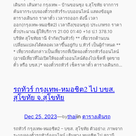
เดินรถ เส้นทาง กรุงเทพ – บ้านขอนซุง จ.สุโขทัย จากการ
ค้นจากระบบจองตั๋วรถทัวร์ระบบออนไลน์ แสดงข้อมูล
ตารางเดินรถ ราคาตั๋ว เวลารถออก ดังนี้ เวลา
ออก(กรุงเทพ-หมอชิต2) เวลาถึง(ขอนซุง) ประเภทรถ ราคา
ตั๋วประมาณ ผู้ให้บริการ 21:00 01:40 +1d ป.1 378.10
บริษัท สุโขทัยธานี จำกัด(วินทัวร์) ** เที่ยวรถด้านบน
เปลี่ยนแปลงได้ตลอดเวลาขึ้นอยู่กับ บ.ทัวร์ เป็นผู้กำหนด **
* เที่ยวรถดังกล่าวเป็นเที่ยวรถที่เปิดจองตั๋วรถทัวร์ออนไลน์
(อาจมีเที่ยวที่ไม่เปิดให้จองตั๋วออนไลน์ต้องไปเช็คที่ จุดขาย
ตั๋ว หรือ บขส.)* จองตั๋วรถทัวร์ เช็คราคาตั๋ว ตารางเดินรถ…
รถทัวร์ กรุงเทพ-หมอชิต2 ไป บขส.
สุโขทัย จ.สุโขทัย
Dec 25, 2023
—
thai
in
ตารางเดินรถ
by
รถทัวร์ กรุงเทพ-หมอชิต2 – บขส. สุโขทัย ตัวอย่าง: ภาพจาก
ระบบจองตั๋วรถทัวร์ออนไลน์ เส้นทาง หมอชิต ไป สถานี