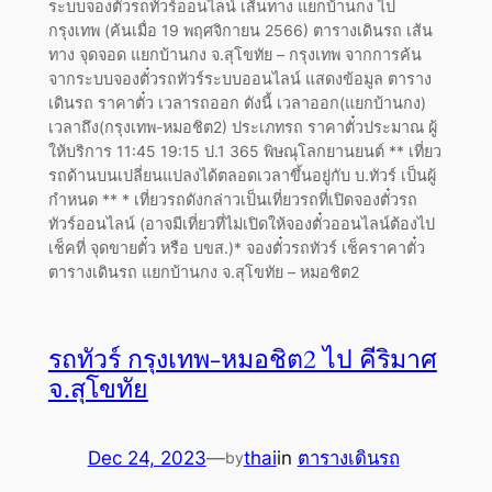
ระบบจองตั๋วรถทัวร์ออนไลน์ เส้นทาง แยกบ้านกง ไป
กรุงเทพ (ค้นเมื่อ 19 พฤศจิกายน 2566) ตารางเดินรถ เส้น
ทาง จุดจอด แยกบ้านกง จ.สุโขทัย – กรุงเทพ จากการค้น
จากระบบจองตั๋วรถทัวร์ระบบออนไลน์ แสดงข้อมูล ตาราง
เดินรถ ราคาตั๋ว เวลารถออก ดังนี้ เวลาออก(แยกบ้านกง)
เวลาถึง(กรุงเทพ-หมอชิต2) ประเภทรถ ราคาตั๋วประมาณ ผู้
ให้บริการ 11:45 19:15 ป.1 365 พิษณุโลกยานยนต์ ** เที่ยว
รถด้านบนเปลี่ยนแปลงได้ตลอดเวลาขึ้นอยู่กับ บ.ทัวร์ เป็นผู้
กำหนด ** * เที่ยวรถดังกล่าวเป็นเที่ยวรถที่เปิดจองตั๋วรถ
ทัวร์ออนไลน์ (อาจมีเที่ยวที่ไม่เปิดให้จองตั๋วออนไลน์ต้องไป
เช็คที่ จุดขายตั๋ว หรือ บขส.)* จองตั๋วรถทัวร์ เช็คราคาตั๋ว
ตารางเดินรถ แยกบ้านกง จ.สุโขทัย – หมอชิต2
รถทัวร์ กรุงเทพ-หมอชิต2 ไป คีริมาศ
จ.สุโขทัย
Dec 24, 2023
—
thai
in
ตารางเดินรถ
by