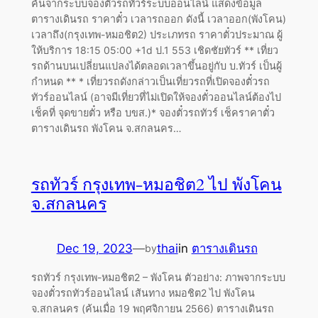
ค้นจากระบบจองตั๋วรถทัวร์ระบบออนไลน์ แสดงข้อมูล
ตารางเดินรถ ราคาตั๋ว เวลารถออก ดังนี้ เวลาออก(พังโคน)
เวลาถึง(กรุงเทพ-หมอชิต2) ประเภทรถ ราคาตั๋วประมาณ ผู้
ให้บริการ 18:15 05:00 +1d ป.1 553 เชิดชัยทัวร์ ** เที่ยว
รถด้านบนเปลี่ยนแปลงได้ตลอดเวลาขึ้นอยู่กับ บ.ทัวร์ เป็นผู้
กำหนด ** * เที่ยวรถดังกล่าวเป็นเที่ยวรถที่เปิดจองตั๋วรถ
ทัวร์ออนไลน์ (อาจมีเที่ยวที่ไม่เปิดให้จองตั๋วออนไลน์ต้องไป
เช็คที่ จุดขายตั๋ว หรือ บขส.)* จองตั๋วรถทัวร์ เช็คราคาตั๋ว
ตารางเดินรถ พังโคน จ.สกลนคร…
รถทัวร์ กรุงเทพ-หมอชิต2 ไป พังโคน
จ.สกลนคร
Dec 19, 2023
—
thai
in
ตารางเดินรถ
by
รถทัวร์ กรุงเทพ-หมอชิต2 – พังโคน ตัวอย่าง: ภาพจากระบบ
จองตั๋วรถทัวร์ออนไลน์ เส้นทาง หมอชิต2 ไป พังโคน
จ.สกลนคร (ค้นเมื่อ 19 พฤศจิกายน 2566) ตารางเดินรถ