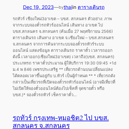
Dec 19, 2023
—
thai
in
ตารางเดินรถ
by
รถทัวร์ เชียงใหม่3อาเขต – บขส. สกลนคร ตัวอย่าง: ภาพ
จากระบบจองตั๋วรถทัวร์ออนไลน์ เส้นทาง อาเขต ไป
บขส.สกลนคร จ.สกลนคร (ค้นเมื่อ 27 พฤศจิกายน 2566)
ตารางเดินรถ เส้นทาง อาเขต จ.เชียงใหม่ – บขส.สกลนคร
จ.สกลนคร จากการค้นจากระบบจองตั๋วรถทัวร์ระบบ
ออนไลน์ แสดงข้อมูล ตารางเดินรถ ราคาตั๋ว เวลารถออก
ดังนี้ เวลาออก(เชียงใหม่3อาเขต) เวลาถึง(บขส. สกลนคร)
ประเภทรถ ราคาตั๋วประมาณ ผู้ให้บริการ 19:30 09:45 +1d
ม.4 พ 846 เพชรประเสริฐ ** เที่ยวรถด้านบนเปลี่ยนแปลง
ได้ตลอดเวลาขึ้นอยู่กับ บ.ทัวร์ เป็นผู้กำหนด ** * เที่ยวรถดัง
กล่าวเป็นเที่ยวรถที่เปิดจองตั๋วรถทัวร์ออนไลน์ (อาจมีเที่ยวที่
ไม่เปิดให้จองตั๋วออนไลน์ต้องไปเช็คที่ จุดขายตั๋ว หรือ
บขส.)* จองตั๋วรถทัวร์ เช็คราคาตั๋ว…
รถทัวร์ กรุงเทพ-หมอชิต2 ไป บขส.
สกลนคร จ.สกลนคร