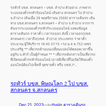
รถทัวร์ บขส. สกลนคร – บขส. ลำปาง ตัวอย่าง: ภาพจาก
ระบบจองตั๋วรถทัวร์ออนไลน์ เส้นทาง สกลนคร ไป ลำปาง
จ.ลำปาง (ค้นเมื่อ 29 พฤศจิกายน 2566) ตารางเดินรถ เส้น
ทาง บขส.สกลนคร จ.สกลนคร – ลำปาง จ.ลำปาง จากการ
ค้นจากระบบจองตั๋วรถทัวร์ระบบออนไลน์ แสดงข้อมูล
ตารางเดินรถ ราคาตั๋ว เวลารถออก ดังนี้ เวลาออก(บขส.
สกลนคร) เวลาถึง(บขส. ลำปาง) ประเภทรถ ราคาตั๋ว
ประมาณ ผู้ให้บริการ 18:45 07:15 +1d ม.4 พ 752 เพชร
ประเสริฐ ** เที่ยวรถด้านบนเปลี่ยนแปลงได้ตลอดเวลาขึ้น
อยู่กับ บ.ทัวร์ เป็นผู้กำหนด ** * เที่ยวรถดังกล่าวเป็นเที่ยวรถ
ที่เปิดจองตั๋วรถทัวร์ออนไลน์ (อาจมีเที่ยวที่ไม่เปิดให้จองตั๋ว
ออนไลน์ต้องไปเช็คที่ จุดขายตั๋ว หรือ บขส.)*…
รถทัวร์ บขส. พิษณุโลก 2 ไป บขส.
สกลนคร จ.สกลนคร
Dec 21, 2023
—
thai
in
ตารางเดินรถ
by