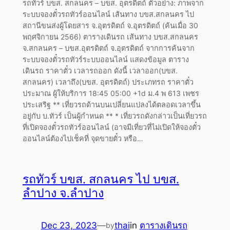
รถทัวร์ บขส. สกลนคร – บขส. อุตรดิตถ์ ตัวอย่าง: ภาพจาก
ระบบจองตั๋วรถทัวร์ออนไลน์ เส้นทาง บขส.สกลนคร ไป
สถานีขนส่งผู้โดยสาร จ.อุตรดิตถ์ จ.อุตรดิตถ์ (ค้นเมื่อ 30
พฤศจิกายน 2566) ตารางเดินรถ เส้นทาง บขส.สกลนคร
จ.สกลนคร – บขส.อุตรดิตถ์ จ.อุตรดิตถ์ จากการค้นจาก
ระบบจองตั๋วรถทัวร์ระบบออนไลน์ แสดงข้อมูล ตาราง
เดินรถ ราคาตั๋ว เวลารถออก ดังนี้ เวลาออก(บขส.
สกลนคร) เวลาถึง(บขส. อุตรดิตถ์) ประเภทรถ ราคาตั๋ว
ประมาณ ผู้ให้บริการ 18:45 05:00 +1d ม.4 พ 613 เพชร
ประเสริฐ ** เที่ยวรถด้านบนเปลี่ยนแปลงได้ตลอดเวลาขึ้น
อยู่กับ บ.ทัวร์ เป็นผู้กำหนด ** * เที่ยวรถดังกล่าวเป็นเที่ยวรถ
ที่เปิดจองตั๋วรถทัวร์ออนไลน์ (อาจมีเที่ยวที่ไม่เปิดให้จองตั๋ว
ออนไลน์ต้องไปเช็คที่ จุดขายตั๋ว หรือ…
รถทัวร์ บขส. สกลนคร ไป บขส.
ลำปาง จ.ลำปาง
Dec 23, 2023
—
thai
in
ตารางเดินรถ
by