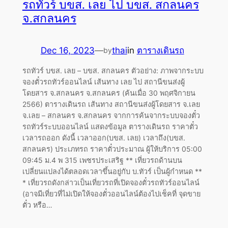
รถทัวร์ บขส. เลย ไป บขส. สกลนคร
จ.สกลนคร
Dec 16, 2023
—
thai
in
ตารางเดินรถ
by
รถทัวร์ บขส. เลย – บขส. สกลนคร ตัวอย่าง: ภาพจากระบบ
จองตั๋วรถทัวร์ออนไลน์ เส้นทาง เลย ไป สถานีขนส่งผู้
โดยสาร จ.สกลนคร จ.สกลนคร (ค้นเมื่อ 30 พฤศจิกายน
2566) ตารางเดินรถ เส้นทาง สถานีขนส่งผู้โดยสาร จ.เลย
จ.เลย – สกลนคร จ.สกลนคร จากการค้นจากระบบจองตั๋ว
รถทัวร์ระบบออนไลน์ แสดงข้อมูล ตารางเดินรถ ราคาตั๋ว
เวลารถออก ดังนี้ เวลาออก(บขส. เลย) เวลาถึง(บขส.
สกลนคร) ประเภทรถ ราคาตั๋วประมาณ ผู้ให้บริการ 05:00
09:45 ม.4 พ 315 เพชรประเสริฐ ** เที่ยวรถด้านบน
เปลี่ยนแปลงได้ตลอดเวลาขึ้นอยู่กับ บ.ทัวร์ เป็นผู้กำหนด **
* เที่ยวรถดังกล่าวเป็นเที่ยวรถที่เปิดจองตั๋วรถทัวร์ออนไลน์
(อาจมีเที่ยวที่ไม่เปิดให้จองตั๋วออนไลน์ต้องไปเช็คที่ จุดขาย
ตั๋ว หรือ…