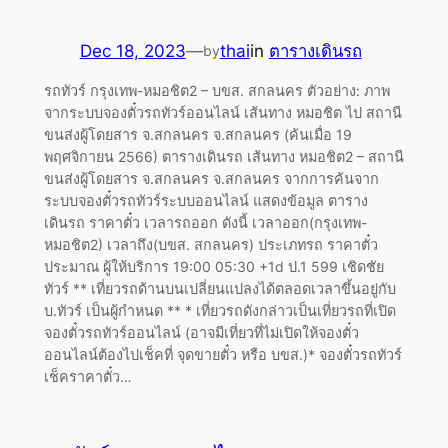
Dec 18, 2023
—
thai
in
ตารางเดินรถ
by
รถทัวร์ กรุงเทพ-หมอชิต2 – บขส. สกลนคร ตัวอย่าง: ภาพ
จากระบบจองตั๋วรถทัวร์ออนไลน์ เส้นทาง หมอชิต ไป สถานี
ขนส่งผู้โดยสาร จ.สกลนคร จ.สกลนคร (ค้นเมื่อ 19
พฤศจิกายน 2566) ตารางเดินรถ เส้นทาง หมอชิต2 – สถานี
ขนส่งผู้โดยสาร จ.สกลนคร จ.สกลนคร จากการค้นจาก
ระบบจองตั๋วรถทัวร์ระบบออนไลน์ แสดงข้อมูล ตาราง
เดินรถ ราคาตั๋ว เวลารถออก ดังนี้ เวลาออก(กรุงเทพ-
หมอชิต2) เวลาถึง(บขส. สกลนคร) ประเภทรถ ราคาตั๋ว
ประมาณ ผู้ให้บริการ 19:00 05:30 +1d ป.1 599 เชิดชัย
ทัวร์ ** เที่ยวรถด้านบนเปลี่ยนแปลงได้ตลอดเวลาขึ้นอยู่กับ
บ.ทัวร์ เป็นผู้กำหนด ** * เที่ยวรถดังกล่าวเป็นเที่ยวรถที่เปิด
จองตั๋วรถทัวร์ออนไลน์ (อาจมีเที่ยวที่ไม่เปิดให้จองตั๋ว
ออนไลน์ต้องไปเช็คที่ จุดขายตั๋ว หรือ บขส.)* จองตั๋วรถทัวร์
เช็คราคาตั๋ว…