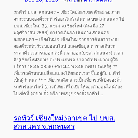
รถทัวร์ บขส. สกลนคร – เชียงใหม่3อาเขต ตัวอย่าง: ภาพ
จากระบบจองตั๋วรถทัวร์ออนไลน์ เส้นทาง บขส.สกลนคร ไป
บขส.เชียงใหม่ 3(อาเขต) จ.เชียงใหม่ (ค้นเมื่อ 27
พฤศจิกายน 2566) ตารางเดินรถ เส้นทาง สกลนคร
จ.สกลนคร – เชียงใหม่ จ.เชียงใหม่ จากการค้นจากระบบ
จองตั๋วรถทัวร์ระบบออนไลน์ แสดงข้อมูล ตารางเดินรถ
ราคาตั๋ว เวลารถออก ดังนี้ เวลาออก(บขส. สกลนคร) เวลา
ถึง(เชียงใหม่3อาเขต) ประเภทรถ ราคาตั๋วประมาณ ผู้ให้
บริการ 18:45 08:40 +1d ม.4 พ 846 เพชรประเสริฐ **
เที่ยวรถด้านบนเปลี่ยนแปลงได้ตลอดเวลาขึ้นอยู่กับ บ.ทัวร์
เป็นผู้กำหนด ** * เที่ยวรถดังกล่าวเป็นเที่ยวรถที่เปิดจองตั๋ว
รถทัวร์ออนไลน์ (อาจมีเที่ยวที่ไม่เปิดให้จองตั๋วออนไลน์ต้อง
ไปเช็คที่ จุดขายตั๋ว หรือ บขส.)* จองตั๋วรถทัวร์…
รถทัวร์ เชียงใหม่3อาเขต ไป บขส.
สกลนคร จ.สกลนคร