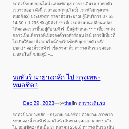
รถทัวร์ระบบออนไลน์ แสดงข้อมูล ตารางเดินรถ ราคาตั๋ว
เวลารถออก ดังนี้ เวลาออก(หลุบโพธิ์) เวลาถึง(กรุงเทพ-
หมอชิต2) ประเภทรถ ราคาตั๋วประมาณ ผู้ให้บริการ 07:55
14:30 ป.1 295 ชัยภูมิทัวร์ ** เที่ยวรถด้านบนเปลี่ยนแปลง
ได้ตลอดเวลาขึ้นอยู่กับ บ.ทัวร์ เป็นผู้กำหนด ** * เที่ยวรถดัง
กล่าวเป็นเที่ยวรถที่เปิดจองตั๋วรถทัวร์ออนไลน์ (อาจมีเที่ยวที่
ไม่เปิดให้จองตั๋วออนไลน์ต้องไปเช็คที่ จุดขายตั๋ว หรือ
บขส.)* จองตั๋วรถทัวร์ เช็คราคาตั๋ว ตารางเดินรถ จุดจอด
บ.หลุบโพธิ์ จ.ชัยภูมิ –…
รถทัวร์ นายางกลัก ไป กรุงเทพ-
หมอชิต2
Dec 29, 2023
—
thai
in
ตารางเดินรถ
by
รถทัวร์ นายางกลัก – กรุงเทพ-หมอชิต2 ตัวอย่าง: ภาพจาก
ระบบจองตั๋วรถทัวร์ออนไลน์ เส้นทาง จุดจอด นายางกลัก
ไป หมอชิต2 (ค้นเมื่อ 31 ตุลาคม 2566) ตารางเดินรถ เส้น