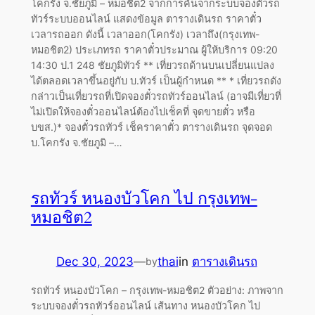
โคกรัง จ.ชัยภูมิ – หมอชิต2 จากการค้นจากระบบจองตั๋วรถ
ทัวร์ระบบออนไลน์ แสดงข้อมูล ตารางเดินรถ ราคาตั๋ว
เวลารถออก ดังนี้ เวลาออก(โคกรัง) เวลาถึง(กรุงเทพ-
หมอชิต2) ประเภทรถ ราคาตั๋วประมาณ ผู้ให้บริการ 09:20
14:30 ป.1 248 ชัยภูมิทัวร์ ** เที่ยวรถด้านบนเปลี่ยนแปลง
ได้ตลอดเวลาขึ้นอยู่กับ บ.ทัวร์ เป็นผู้กำหนด ** * เที่ยวรถดัง
กล่าวเป็นเที่ยวรถที่เปิดจองตั๋วรถทัวร์ออนไลน์ (อาจมีเที่ยวที่
ไม่เปิดให้จองตั๋วออนไลน์ต้องไปเช็คที่ จุดขายตั๋ว หรือ
บขส.)* จองตั๋วรถทัวร์ เช็คราคาตั๋ว ตารางเดินรถ จุดจอด
บ.โคกรัง จ.ชัยภูมิ –…
รถทัวร์ หนองบัวโคก ไป กรุงเทพ-
หมอชิต2
Dec 30, 2023
—
thai
in
ตารางเดินรถ
by
รถทัวร์ หนองบัวโคก – กรุงเทพ-หมอชิต2 ตัวอย่าง: ภาพจาก
ระบบจองตั๋วรถทัวร์ออนไลน์ เส้นทาง หนองบัวโคก ไป