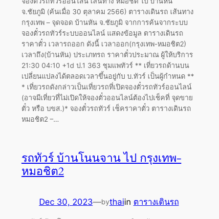
จองตั๋วรถทัวร์ออนไลน์ เส้นทาง หมอชิต ไป บ้านหัน
จ.ชัยภูมิ (ค้นเมื่อ 30 ตุลาคม 2566) ตารางเดินรถ เส้นทาง
กรุงเทพ – จุดจอด บ้านหัน จ.ชัยภูมิ จากการค้นจากระบบ
จองตั๋วรถทัวร์ระบบออนไลน์ แสดงข้อมูล ตารางเดินรถ
ราคาตั๋ว เวลารถออก ดังนี้ เวลาออก(กรุงเทพ-หมอชิต2)
เวลาถึง(บ้านหัน) ประเภทรถ ราคาตั๋วประมาณ ผู้ให้บริการ
21:30 04:10 +1d ป.1 363 ชุมแพทัวร์ ** เที่ยวรถด้านบน
เปลี่ยนแปลงได้ตลอดเวลาขึ้นอยู่กับ บ.ทัวร์ เป็นผู้กำหนด **
* เที่ยวรถดังกล่าวเป็นเที่ยวรถที่เปิดจองตั๋วรถทัวร์ออนไลน์
(อาจมีเที่ยวที่ไม่เปิดให้จองตั๋วออนไลน์ต้องไปเช็คที่ จุดขาย
ตั๋ว หรือ บขส.)* จองตั๋วรถทัวร์ เช็คราคาตั๋ว ตารางเดินรถ
หมอชิต2 –…
รถทัวร์ บ้านโนนจาน ไป กรุงเทพ-
หมอชิต2
Dec 30, 2023
—
thai
in
ตารางเดินรถ
by