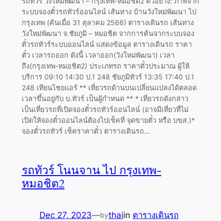
รถทัวร์ วังใหม่พัฒนา – กรุงเทพ-หมอชิต2 ตัวอย่าง: ภาพจาก
ระบบจองตั๋วรถทัวร์ออนไลน์ เส้นทาง บ้านวังใหม่พัฒนา ไป
กรุงเทพ (ค้นเมื่อ 31 ตุลาคม 2566) ตารางเดินรถ เส้นทาง
วังใหม่พัฒนา จ.ชัยภูมิ – หมอชิต จากการค้นจากระบบจอง
ตั๋วรถทัวร์ระบบออนไลน์ แสดงข้อมูล ตารางเดินรถ ราคา
ตั๋ว เวลารถออก ดังนี้ เวลาออก(วังใหม่พัฒนา) เวลา
ถึง(กรุงเทพ-หมอชิต2) ประเภทรถ ราคาตั๋วประมาณ ผู้ให้
บริการ 09:10 14:30 ป.1 248 ชัยภูมิทัวร์ 13:35 17:40 ป.1
248 เทียนไชยแอร์ ** เที่ยวรถด้านบนเปลี่ยนแปลงได้ตลอด
เวลาขึ้นอยู่กับ บ.ทัวร์ เป็นผู้กำหนด ** * เที่ยวรถดังกล่าว
เป็นเที่ยวรถที่เปิดจองตั๋วรถทัวร์ออนไลน์ (อาจมีเที่ยวที่ไม่
เปิดให้จองตั๋วออนไลน์ต้องไปเช็คที่ จุดขายตั๋ว หรือ บขส.)*
จองตั๋วรถทัวร์ เช็คราคาตั๋ว ตารางเดินรถ…
รถทัวร์ โนนจาน ไป กรุงเทพ-
หมอชิต2
Dec 27, 2023
—
thai
in
ตารางเดินรถ
by