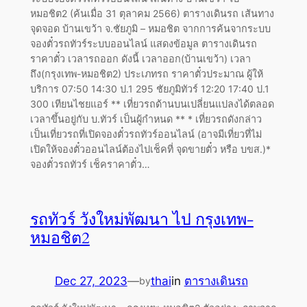
หมอชิต2 (ค้นเมื่อ 31 ตุลาคม 2566) ตารางเดินรถ เส้นทาง
จุดจอด บ้านเขว้า จ.ชัยภูมิ – หมอชิต จากการค้นจากระบบ
จองตั๋วรถทัวร์ระบบออนไลน์ แสดงข้อมูล ตารางเดินรถ
ราคาตั๋ว เวลารถออก ดังนี้ เวลาออก(บ้านเขว้า) เวลา
ถึง(กรุงเทพ-หมอชิต2) ประเภทรถ ราคาตั๋วประมาณ ผู้ให้
บริการ 07:50 14:30 ป.1 295 ชัยภูมิทัวร์ 12:20 17:40 ป.1
300 เทียนไชยแอร์ ** เที่ยวรถด้านบนเปลี่ยนแปลงได้ตลอด
เวลาขึ้นอยู่กับ บ.ทัวร์ เป็นผู้กำหนด ** * เที่ยวรถดังกล่าว
เป็นเที่ยวรถที่เปิดจองตั๋วรถทัวร์ออนไลน์ (อาจมีเที่ยวที่ไม่
เปิดให้จองตั๋วออนไลน์ต้องไปเช็คที่ จุดขายตั๋ว หรือ บขส.)*
จองตั๋วรถทัวร์ เช็คราคาตั๋ว…
รถทัวร์ วังใหม่พัฒนา ไป กรุงเทพ-
หมอชิต2
Dec 27, 2023
—
thai
in
ตารางเดินรถ
by