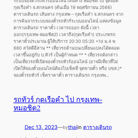
ระบบจองตั๋วรถทัวร์ออนไลน์ เส้นทาง หมอชิต ไป จุดจอด
กุดเรือคำ จ.สกลนคร (ค้นเมื่อ 19 พฤศจิกายน 2566)
ตารางเดินรถ เส้นทาง กรุงเทพ – กุดเรือคำ จ.สกลนคร จาก
การค้นจากระบบจองตั๋วรถทัวร์ระบบออนไลน์ แสดงข้อมูล
ตารางเดินรถ ราคาตั๋ว เวลารถออก ดังนี้ เวลา
ออก(กรุงเทพ-หมอชิต2) เวลาถึง(กุดเรือคำ) ประเภทรถ
ราคาตั๋วประมาณ ผู้ให้บริการ 20:30 05:20 +1d ม.4 พ
680 สวัสดีอีสาน ** เที่ยวรถด้านบนเปลี่ยนแปลงได้ตลอด
เวลาขึ้นอยู่กับ บ.ทัวร์ เป็นผู้กำหนด ** * เที่ยวรถดังกล่าว
เป็นเที่ยวรถที่เปิดจองตั๋วรถทัวร์ออนไลน์ (อาจมีเที่ยวที่ไม่
เปิดให้จองตั๋วออนไลน์ต้องไปเช็คที่ จุดขายตั๋ว หรือ บขส.)*
จองตั๋วรถทัวร์ เช็คราคาตั๋ว ตารางเดินรถ กรุงเทพ…
รถทัวร์ กุดเรือคำ ไป กรุงเทพ-
หมอชิต2
Dec 13, 2023
—
thai
in
ตารางเดินรถ
by