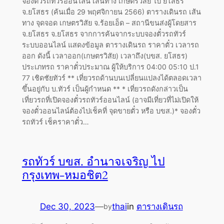
จองตั๋วรถทัวร์ออนไลน์ เส้นทาง เกษตรวิสัย ไป ยโสธร
จ.ยโสธร (ค้นเมื่อ 29 พฤศจิกายน 2566) ตารางเดินรถ เส้น
ทาง จุดจอด เกษตรวิสัย จ.ร้อยเอ็ด – สถานีขนส่งผู้โดยสาร
จ.ยโสธร จ.ยโสธร จากการค้นจากระบบจองตั๋วรถทัวร์
ระบบออนไลน์ แสดงข้อมูล ตารางเดินรถ ราคาตั๋ว เวลารถ
ออก ดังนี้ เวลาออก(เกษตรวิสัย) เวลาถึง(บขส. ยโสธร)
ประเภทรถ ราคาตั๋วประมาณ ผู้ให้บริการ 04:00 05:10 ป.1
77 เชิดชัยทัวร์ ** เที่ยวรถด้านบนเปลี่ยนแปลงได้ตลอดเวลา
ขึ้นอยู่กับ บ.ทัวร์ เป็นผู้กำหนด ** * เที่ยวรถดังกล่าวเป็น
เที่ยวรถที่เปิดจองตั๋วรถทัวร์ออนไลน์ (อาจมีเที่ยวที่ไม่เปิดให้
จองตั๋วออนไลน์ต้องไปเช็คที่ จุดขายตั๋ว หรือ บขส.)* จองตั๋ว
รถทัวร์ เช็คราคาตั๋ว…
รถทัวร์ บขส. อำนาจเจริญ ไป
กรุงเทพ-หมอชิต2
Dec 30, 2023
—
thai
in
ตารางเดินรถ
by