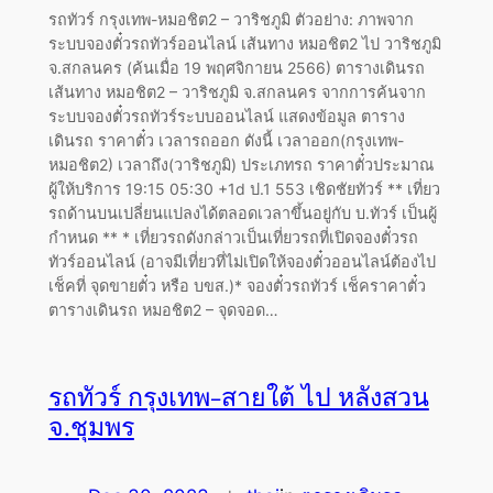
รถทัวร์ กรุงเทพ-หมอชิต2 – วาริชภูมิ ตัวอย่าง: ภาพจาก
ระบบจองตั๋วรถทัวร์ออนไลน์ เส้นทาง หมอชิต2 ไป วาริชภูมิ
จ.สกลนคร (ค้นเมื่อ 19 พฤศจิกายน 2566) ตารางเดินรถ
เส้นทาง หมอชิต2 – วาริชภูมิ จ.สกลนคร จากการค้นจาก
ระบบจองตั๋วรถทัวร์ระบบออนไลน์ แสดงข้อมูล ตาราง
เดินรถ ราคาตั๋ว เวลารถออก ดังนี้ เวลาออก(กรุงเทพ-
หมอชิต2) เวลาถึง(วาริชภูมิ) ประเภทรถ ราคาตั๋วประมาณ
ผู้ให้บริการ 19:15 05:30 +1d ป.1 553 เชิดชัยทัวร์ ** เที่ยว
รถด้านบนเปลี่ยนแปลงได้ตลอดเวลาขึ้นอยู่กับ บ.ทัวร์ เป็นผู้
กำหนด ** * เที่ยวรถดังกล่าวเป็นเที่ยวรถที่เปิดจองตั๋วรถ
ทัวร์ออนไลน์ (อาจมีเที่ยวที่ไม่เปิดให้จองตั๋วออนไลน์ต้องไป
เช็คที่ จุดขายตั๋ว หรือ บขส.)* จองตั๋วรถทัวร์ เช็คราคาตั๋ว
ตารางเดินรถ หมอชิต2 – จุดจอด…
รถทัวร์ กรุงเทพ-สายใต้ ไป หลังสวน
จ.ชุมพร