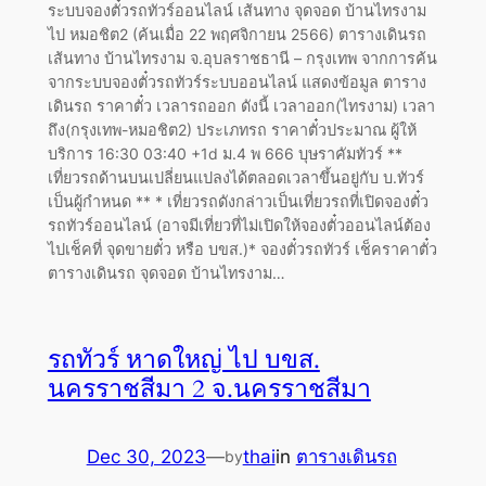
ระบบจองตั๋วรถทัวร์ออนไลน์ เส้นทาง จุดจอด บ้านไทรงาม
ไป หมอชิต2 (ค้นเมื่อ 22 พฤศจิกายน 2566) ตารางเดินรถ
เส้นทาง บ้านไทรงาม จ.อุบลราชธานี – กรุงเทพ จากการค้น
จากระบบจองตั๋วรถทัวร์ระบบออนไลน์ แสดงข้อมูล ตาราง
เดินรถ ราคาตั๋ว เวลารถออก ดังนี้ เวลาออก(ไทรงาม) เวลา
ถึง(กรุงเทพ-หมอชิต2) ประเภทรถ ราคาตั๋วประมาณ ผู้ให้
บริการ 16:30 03:40 +1d ม.4 พ 666 บุษราคัมทัวร์ **
เที่ยวรถด้านบนเปลี่ยนแปลงได้ตลอดเวลาขึ้นอยู่กับ บ.ทัวร์
เป็นผู้กำหนด ** * เที่ยวรถดังกล่าวเป็นเที่ยวรถที่เปิดจองตั๋ว
รถทัวร์ออนไลน์ (อาจมีเที่ยวที่ไม่เปิดให้จองตั๋วออนไลน์ต้อง
ไปเช็คที่ จุดขายตั๋ว หรือ บขส.)* จองตั๋วรถทัวร์ เช็คราคาตั๋ว
ตารางเดินรถ จุดจอด บ้านไทรงาม…
รถทัวร์ หาดใหญ่ ไป บขส.
นครราชสีมา 2 จ.นครราชสีมา
Dec 30, 2023
—
thai
in
ตารางเดินรถ
by