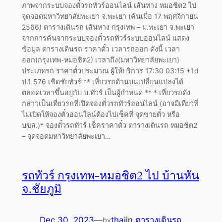
ภาพจากระบบจองตั๋วรถทัวร์ออนไลน์ เส้นทาง หมอชิต2 ไป
จุดจอดมหาวิทยาลัยพะเยา จ.พะเยา (ค้นเมื่อ 17 พฤศจิกายน
2566) ตารางเดินรถ เส้นทาง กรุงเทพ – ม.พะเยา จ.พะเยา
จากการค้นจากระบบจองตั๋วรถทัวร์ระบบออนไลน์ แสดง
ข้อมูล ตารางเดินรถ ราคาตั๋ว เวลารถออก ดังนี้ เวลา
ออก(กรุงเทพ-หมอชิต2) เวลาถึง(มหาวิทยาลัยพะเยา)
ประเภทรถ ราคาตั๋วประมาณ ผู้ให้บริการ 17:30 03:15 +1d
ป.1 576 เชิดชัยทัวร์ ** เที่ยวรถด้านบนเปลี่ยนแปลงได้
ตลอดเวลาขึ้นอยู่กับ บ.ทัวร์ เป็นผู้กำหนด ** * เที่ยวรถดัง
กล่าวเป็นเที่ยวรถที่เปิดจองตั๋วรถทัวร์ออนไลน์ (อาจมีเที่ยวที่
ไม่เปิดให้จองตั๋วออนไลน์ต้องไปเช็คที่ จุดขายตั๋ว หรือ
บขส.)* จองตั๋วรถทัวร์ เช็คราคาตั๋ว ตารางเดินรถ หมอชิต2
– จุดจอดมหาวิทยาลัยพะเยา…
รถทัวร์ กรุงเทพ-หมอชิต2 ไป บ้านหัน
จ.ชัยภูมิ
Dec 30, 2023
—
thai
in
ตารางเดินรถ
by