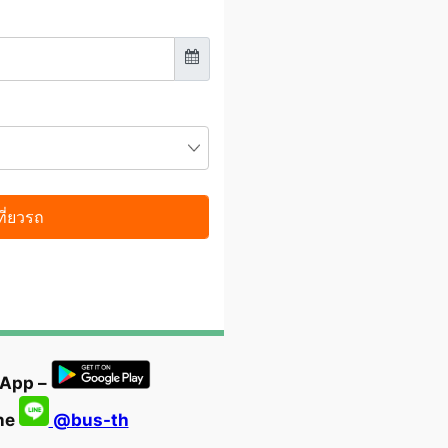
 App –
ine
@bus-th