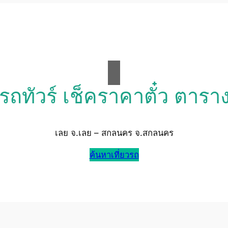
วรถทัวร์ เช็คราคาตั๋ว ตารา
เลย จ.เลย – สกลนคร จ.สกลนคร
ค้นหาเที่ยวรถ