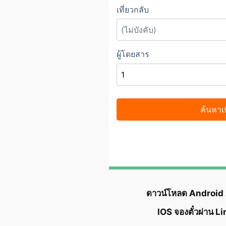
ดาวน์โหลด Android
IOS จองตั๋วผ่าน L