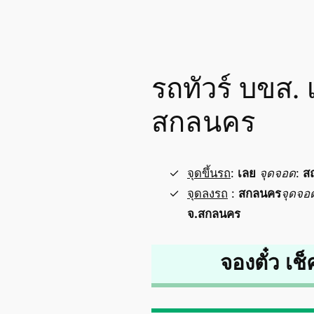
รถทัวร์ บขส.
สกลนคร
จุดขึ้นรถ
:
เลย
จุดจอด
:
สถ
จุดลงรถ
:
สกลนคร
จุดจอ
จ.สกลนคร
จองตั๋ว เช็