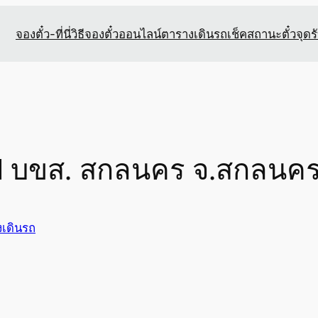
จองตั๋ว-ที่นี่
วิธีจองตั๋วออนไลน์
ตารางเดินรถ
เช็คสถานะตั๋ว
จุดร
ไป บขส. สกลนคร จ.สกลนค
เดินรถ